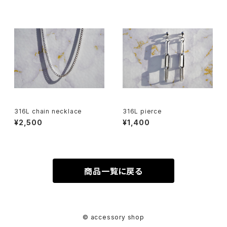
316L chain necklace
316L pierce
¥2,500
¥1,400
商品一覧に戻る
© accessory shop