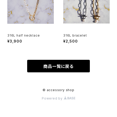
316L half necklace
316L bracelet
¥3,900
¥2,500
商品一覧に戻る
© accessory shop
Powered by