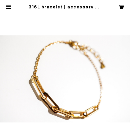
316L bracelet | accessory sh
op