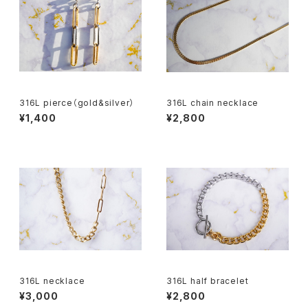
316L pierce（gold&silver）
316L chain necklace
¥1,400
¥2,800
316L necklace
316L half bracelet
¥3,000
¥2,800